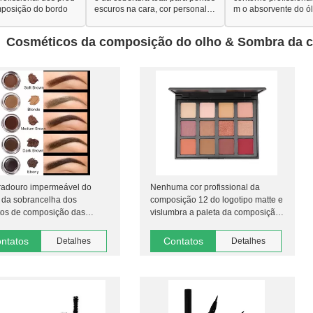
mposição do bordo
escuros na cara, cor personaliz
m o absorvente do ó
ada
ressionado
Cosméticos da composição do olho & Sombra da 
radouro impermeável do
Nenhuma cor profissional da
 da sobrancelha dos
composição 12 do logotipo matte e
tos de composição das
vislumbra a paleta da composição
ncelhas
da sombra
ntatos
Contatos
Detalhes
Detalhes