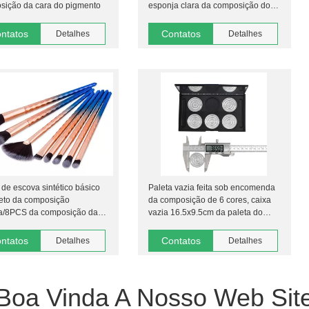
sição da cara do pigmento
esponja clara da composição do
silicone
ntatos
Contatos
Detalhes
Detalhes
de escova sintético básico
Paleta vazia feita sob encomenda
eto da composição
da composição de 6 cores, caixa
a/8PCS da composição da
vazia 16.5x9.5cm da paleta do
ção com saco
olho
ntatos
Contatos
Detalhes
Detalhes
Boa Vinda A Nosso Web Sit