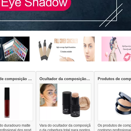
Produtos de composição do bordo
Ocultador da composição da cara
do duradouro matte
Vara do ocultador da composiçã
Os produtos de com
rofissional dos prod
o da cobertura total para pontos
contorno profissiona