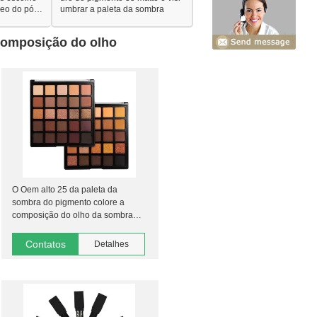
leo do pó p
umbrar a paleta da sombra
composição do olho
O Oem alto 25 da paleta da
sombra do pigmento colore a
composição do olho da sombra
25a para a beleza
Contatos
Detalhes