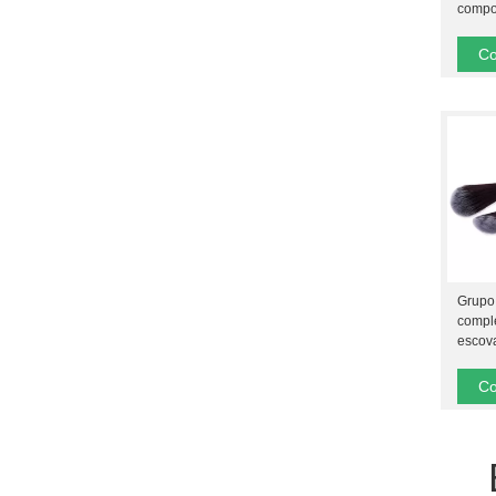
compo
Co
Grupo 
compl
escov
funda
Co