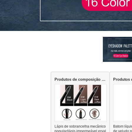
Produtos de composição das sobrancelhas
Lápis de sobrancelha mecânico
Batom líqui
popular/lápis impermeável erval
de veludo p