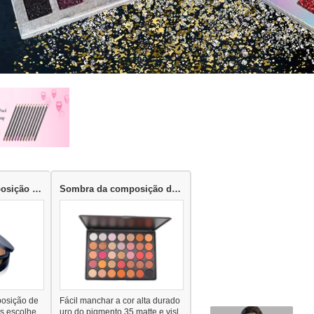
Produtos de composição de contorno
Sombra da composição do olho
posição de
Fácil manchar a cor alta durado
is escolhe
uro do pigmento 35 matte e visl