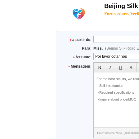
Beijing Sil
Fornecedores Veri
a partir de:
Para:
Miss.
(
Beijing Silk Road 
Assunto:
Mensagem:
Enter between 20 to 3,000 charact