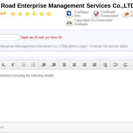
k Road Enterprise Management Services Co.,LT
Confiança
Verificado
C
fied
Selo
Fornecedore
S
Capacidade Do Fornecedor
Avaliação
Digite seu E-mail, por favor ID.
Enterprise Management Services Co.,LTD
)
último Login : 0 horas 09 minuts atrás
ers.