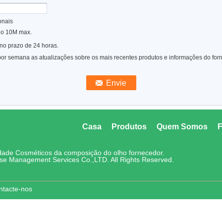
onais
ho 10M max.
no prazo de 24 horas.
or semana as atualizações sobre os mais recentes produtos e informações do for
Casa
Produtos
Quem Somos
F
ade Cosméticos da composição do olho fornecedor.
rise Management Services Co.,LTD. All Rights Reserved.
ntacte-nos