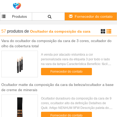
Produtos
Fornecedor do contato
57
produtos
de
Ocultador da composição da cara
Vara do ocultador da composição da cara de 3 cores, ocultador do
olho da cobertura total
A venda por atacado vislumbra a cor
personalizada vara da etiqueta 3 por todo o lado
na vara da tampa Característica Benefício: fácil
vestir, clareando, o ocultador, ilumina, duradouro,
Fornecedor do contato
impermeável, fácil para ...
Ocultador matte da composição da cara da beleza/ocultador a base
de creme de minerais
Ocultador duradouro da composição da cara de 9
cores, ocultador alto da definição Detalhes de
Quik: Artigo NENHUM 9FW Descrição paleta do
ocultador de 9 cores Tamanho: 15.3X14.7X1.2CM
Fornecedor do contato