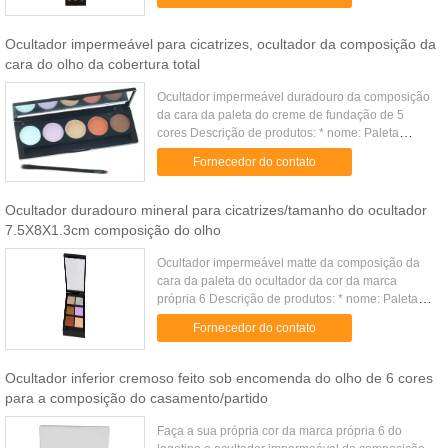
Peso 173G Tipo todo o res...
Ocultador impermeável para cicatrizes, ocultador da composição da
cara do olho da cobertura total
Ocultador impermeável duradouro da composição
da cara da paleta do creme de fundação de 5
cores Descrição de produtos: * nome: Paleta
impermeável do creme de fundação de 5 cores *
Fornecedor do contato
peso: 90 g * tamanho: 10x5x1 ...
Ocultador duradouro mineral para cicatrizes/tamanho do ocultador
7.5X8X1.3cm composição do olho
Ocultador impermeável matte da composição da
cara da paleta do ocultador da cor da marca
própria 6 Descrição de produtos: * nome: Paleta
impermeável matte do ocultador de 6 cores * peso:
Fornecedor do contato
80 g * tamanho: 7.5X8X1...
Ocultador inferior cremoso feito sob encomenda do olho de 6 cores
para a composição do casamento/partido
Faça a sua própria cor da marca própria 6 do