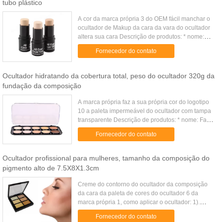
tubo plástico
A cor da marca própria 3 do OEM fácil manchar o
ocultador de Makup da cara da vara do ocultador
altera sua cara Descrição de produtos: * nome:
Cor 3 fácil manchar a vara do ocultador * peso: 40
Fornecedor do contato
g * tamanho: ...
Ocultador hidratando da cobertura total, peso do ocultador 320g da
fundação da composição
A marca própria faz a sua própria cor do logotipo
10 a paleta impermeável do ocultador com tampa
transparente Descrição de produtos: * nome: Faça
a sua própria cor do logotipo 10 a paleta
Fornecedor do contato
impermeável do ...
Ocultador profissional para mulheres, tamanho da composição do
pigmento alto de 7.5X8X1.3cm
Creme do contorno do ocultador da composição
da cara da paleta de cores do ocultador 6 da
marca própria 1, como aplicar o ocultador: 1).
Usando o mesmo ocultador para círculos e
Fornecedor do contato
espinhas escuros. 2). Aplicando ...