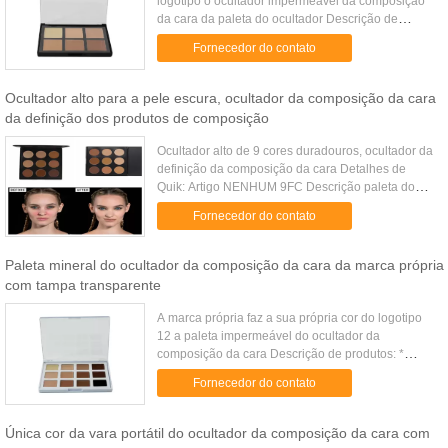
logotipo o ocultador impermeável da composição
da cara da paleta do ocultador Descrição de
produtos: * nome: Paleta impermeável do
Fornecedor do contato
ocultador da cor da marca própria ...
Ocultador alto para a pele escura, ocultador da composição da cara
da definição dos produtos de composição
Ocultador alto de 9 cores duradouros, ocultador da
definição da composição da cara Detalhes de
Quik: Artigo NENHUM 9FC Descrição paleta do
ocultador de 9 cores Tamanho: 15.3X14.7X1.2CM
Fornecedor do contato
Peso 172G Tipo todo o res...
Paleta mineral do ocultador da composição da cara da marca própria
com tampa transparente
A marca própria faz a sua própria cor do logotipo
12 a paleta impermeável do ocultador da
composição da cara Descrição de produtos: *
nome: Faça a sua própria cor do logotipo 12 a
Fornecedor do contato
paleta impermeável do ...
Única cor da vara portátil do ocultador da composição da cara com