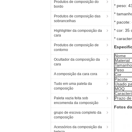
Produtos de composição do
* peso: 4
bordo
* tamanh
Produtos de composição das
sobrancelhas
* pacote:
* cor: 35
Highlighter da composição da
cara
* caracte
Produtos de composição de
Especifi
contorno
Nome
Ocultador da composição da
Material
cara
Tamanho
Peso
A composição da cara cora
Cor
Pacote
Tudo em uma paleta da
Usado p
composição
MOQ
Caracterí
Prazo de
Paleta vazia feita sob
encomenda da composição
Fotos do
grupo de escova completo da
composição
Acessórios da composição da
beleza