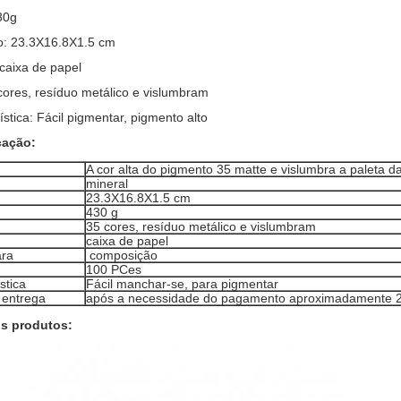
30g
o: 23.3X16.8X1.5 cm
 caixa de papel
 cores, resíduo metálico e vislumbram
rística: Fácil pigmentar, pigmento alto
cação:
A cor alta do pigmento 35 matte e vislumbra a paleta 
mineral
23.3X16.8X1.5 cm
430 g
35 cores, resíduo metálico e vislumbram
caixa de papel
ara
composição
100 PCes
stica
Fácil manchar-se, para pigmentar
 entrega
após a necessidade do pagamento aproximadamente 2-
s produtos: