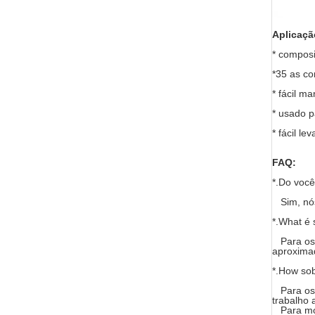
Aplicaçã
* composi
*35 as co
* fácil m
* usado p
* fácil lev
FAQ:
*.Do você
Sim, nós
*.What é
Para os 
aproxima
*.How sob
Para os 
trabalho
Para mod