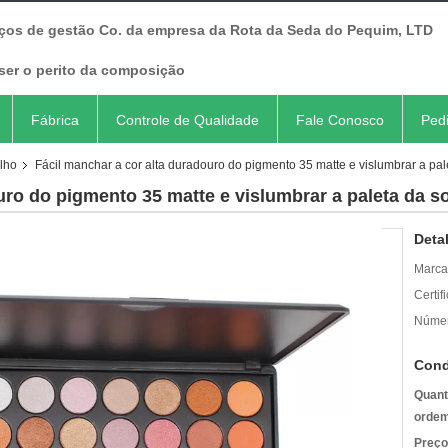
iços de gestão Co. da empresa da Rota da Seda do Pequim, LTD
ser o perito da composição
Fábrica
Controle de Qualidade
Fale Conosco
Ped
lho
Fácil manchar a cor alta duradouro do pigmento 35 matte e vislumbrar a pa
uro do pigmento 35 matte e vislumbrar a paleta da 
Deta
Marca
Certif
Númer
Cond
Quant
ordem
Preço