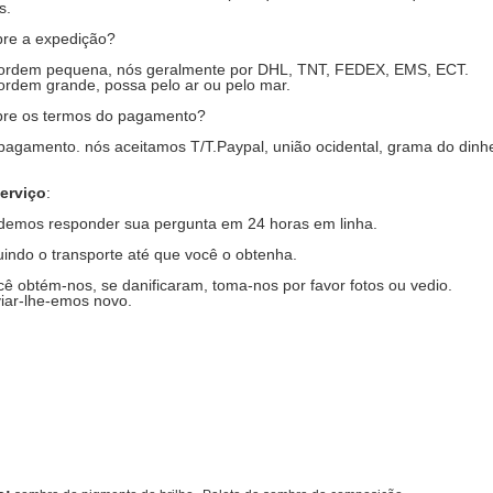
s.
bre a expedição?
rdem pequena, nós geralmente por DHL, TNT, FEDEX, EMS, ECT.
rdem grande, possa pelo ar ou pelo mar.
bre os termos do pagamento?
gamento. nós aceitamos T/T.Paypal, união ocidental, grama do dinhei
erviço
:
odemos responder sua pergunta em 24 horas em linha.
indo o transporte até que você o obtenha.
ocê obtém-nos, se danificaram, toma-nos por favor fotos ou vedio.
ar-lhe-emos novo.