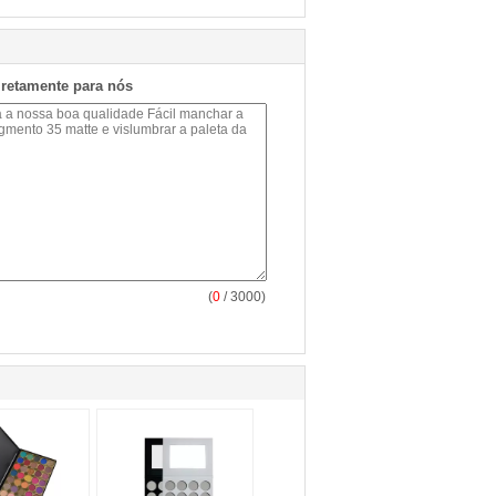
iretamente para nós
(
0
/ 3000)