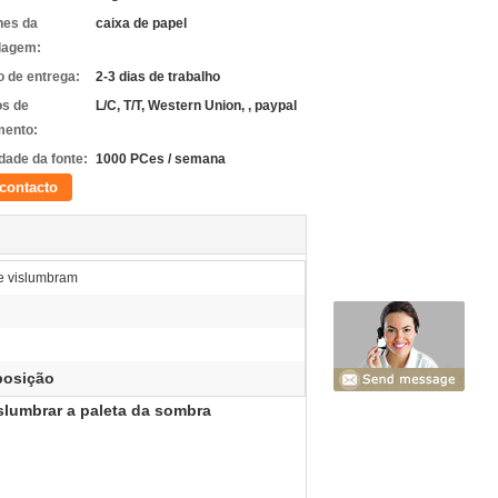
hes da
caixa de papel
lagem:
 de entrega:
2-3 dias de trabalho
s de
L/C, T/T, Western Union, , paypal
ento:
dade da fonte:
1000 PCes / semana
contacto
 e vislumbram
posição
slumbrar a paleta da sombra