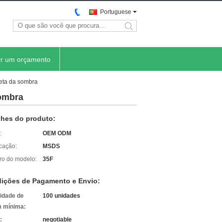
Portuguese
search
ir um orçamento
leta da sombra
sombra
lhes do produto:
:
OEM ODM
icação:
MSDS
o do modelo:
35F
ições de Pagamento e Envio:
idade de
100 unidades
 mínima:
:
negotiable