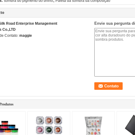
,
a:
sombra do pigmento do brilho
Paleta da sombra da composição
cto
Envie sua pergunta d
 Silk Road Enterprise Management
s Co.,LTD
de Contato:
maggie
Produtos