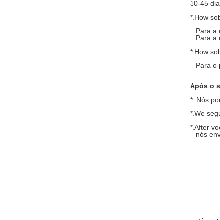
30-45 dia
*.How so
Para a o
Para a o
*.How so
Para o pa
Após o s
*. Nós p
*.We segu
*.After v
nós envi