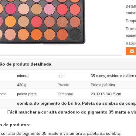
Detal
emba
Tempo
Termo
pagam
Habili
ção de produto detalhada
mineral
cor:
35 cores, resíduo metálico
430 g
Pacote:
Paleta plástica
cote:
paleta preta
Tamanho:
23.3X16.8X1.5 cm
sombra do pigmento do brilho
Paleta da sombra da com
,
Fácil manchar a cor alta duradouro do pigmento 35 matte e vi
o de produtos:
 cor alta do pigmento 35 matte e vislumbra a paleta da sombra