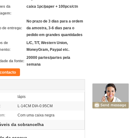
hes da
caixa 1pc/paper + 100pcs/ctn
lagem:
No prazo de 3 dias para a ordem
 de entrega:
da amostra, 3-6 dias para o
pedido em grandes quantidades
s de
L/C, T/T, Western Union,
ento:
MoneyGram, Paypal etc.
20000 partes/partes pela
dade da fonte:
semana
contacto
lápis
:
L-14CM DIA-0.95CM
em:
Com uma caixa negra
veis da sobrancelha
de da escova