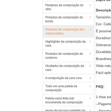
Pestanas da composição do
olho
Descriçã
Tamanho
Produtos de composição do
bordo
Cor: Café
Produtos de composição das
É possíve
sobrancelhas
Duradour
Highlighter da composição da
Sobrancel
cara
Durabilid
Produtos de composição de
contorno
Brandnew 
Vista nat
Ocultador da composição da
cara
Fácil apl
A composição da cara cora
Tudo em uma paleta da
FAQ:
composição
1.How sob
Paleta vazia feita sob
encomenda da composição
--Pagame
grupo de escova completo da
--Amostra