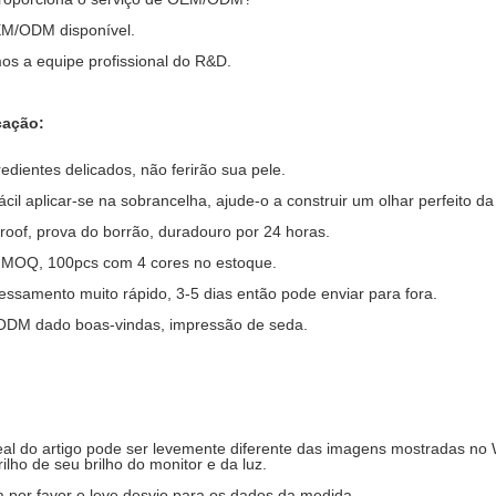
EM/ODM disponível.
os a equipe profissional do R&D.
cação:
redientes delicados, não ferirão sua pele.
fácil aplicar-se na sobrancelha, ajude-o a construir um olhar perfeito 
roof, prova do borrão, duradouro por 24 horas.
e MOQ, 100pcs com 4 cores no estoque.
essamento muito rápido, 3-5 dias então pode enviar para fora.
ODM dado boas-vindas, impressão de seda.
real do artigo pode ser levemente diferente das imagens mostradas no 
ilho de seu brilho do monitor e da luz.
a por favor o leve desvio para os dados da medida.