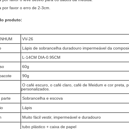
a por favor o erro de 2-3cm.
do produto:
NENHUM
VV-26
o
Lápis de sobrancelha duradouro impermeável da composi
L-14CM DIA-0.95CM
so
60g
pacote
90g
O café escuro, o café claro, café de Meidum e cor preta, 
personalizados.
 parte
Sobrancelha e escova
io
Lápis
m
Muito fácil vestir, impermeável e duradouro
tubo plástico + caixa de papel