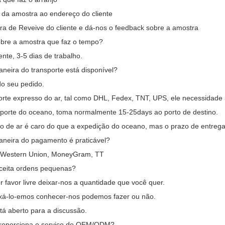
 da amostra ao endereço do cliente
ra de Reveive do cliente e dá-nos o feedback sobre a amostra
obre a amostra que faz o tempo?
te, 3-5 dias de trabalho.
neira do transporte está disponível?
o seu pedido.
orte expresso do ar, tal como DHL, Fedex, TNT, UPS, ele necessidade 
sporte do oceano, toma normalmente 15-25days ao porto de destino.
o de ar é caro do que a expedição do oceano, mas o prazo de entrega
aneira do pagamento é praticável?
, Western Union, MoneyGram, TT
aceita ordens pequenas?
or favor livre deixar-nos a quantidade que você quer.
ixá-lo-emos conhecer-nos podemos fazer ou não.
tá aberto para a discussão.
proporciona o serviço de OEM/ODM?