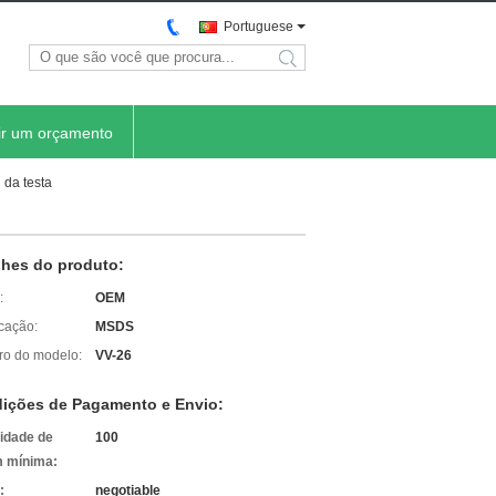
Portuguese
search
ir um orçamento
 da testa
lhes do produto:
:
OEM
icação:
MSDS
o do modelo:
VV-26
ições de Pagamento e Envio:
idade de
100
 mínima:
:
negotiable