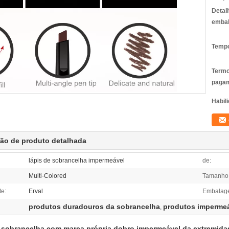
Detal
emba
Tempo
Termo
pagam
Habili
ção de produto detalhada
lápis de sobrancelha impermeável
de:
Multi-Colored
Tamanho
te:
Erval
Embalag
produtos duradouros da sobrancelha
produtos impermeá
,
 sobrancelha com marca própria dobro impermeável da extremida