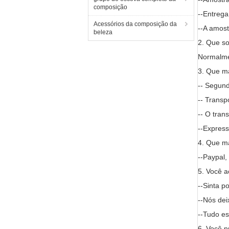
composição
--Entrega
Acessórios da composição da
--A amost
beleza
2. Que s
Normalmen
3. Que ma
-- Segund
-- Transp
-- O tran
--Express
4. Que m
--Paypal
5. Você 
--Sinta p
--Nós de
--Tudo es
6. Você 