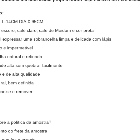
o:
: L-14CM DIA-0.95CM
 escuro, café claro, café de Meidum e cor preta
l expressar uma sobrancelha limpa e delicada com lápis
o e impermeável
ha natural e refinada
ade alta sem quebrar facilmente
e de alta qualidade
ural, bem definida
icar-se e remover
re a política da amostra?
nto do frete da amostra
 que faz o arranjo