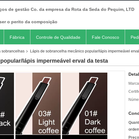
iços de gestão Co. da empresa da Rota da Seda do Pequim, LTD
ser o perito da composição
Fábrica
Controle de Qualidade
Fale Conosco
Ped
s sobrancelhas
Lápis de sobrancelha mecânico popular/lápis impermeável erval
popular/lápis impermeável erval da testa
Deta
Marca
Certif
Númer
Cond
Quant
ordem
Preço