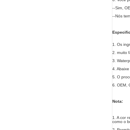
--Sim, O
--Nós tem
Especifi
1. Os ing
2. muito 
3. Waterp
4. Abaix
5. O proc
6. OEM, 
Nota:
1. A cor 
como o br
2. Permit