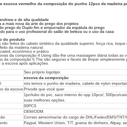
e escova vermelho da composição do punho 12pcs de madeira pret
andnew e de alta qualidade
a a mais nova da arte do prego dos projetos
do prego do Duplo-fim e empurrador da espátula do prego
ado para o uso profissional do salão de beleza ou o uso da casa
o do produto
 são feitos do cabelo sintético da qualidade superior, força rica, toque
feito da madeira natural.
icated, econômico e prático.
covas da composição 4.Using dão-lhe uma massagem diária todas as v
s da composição 5.The são seguras e fáceis de limpar simplesmente pu
r a escova após aplicações.
Seu próprio logotipo
escova da composição
l
nós temos o punho de madeira, cabelo de nylon importad
o da escova
Privode que você quer
1pc/tubo do pvc, saco interno do opp 10pcs/, 500pcs/cai
suas melhores opções.
00PCS
OEM/ODM.
ção
Correio aéreo/mar/ar do cargo de DHL/Fedex/EMS/TNT/
ento
Paypal, Western Union, T/T, grama do dinheiro, Alipay, 