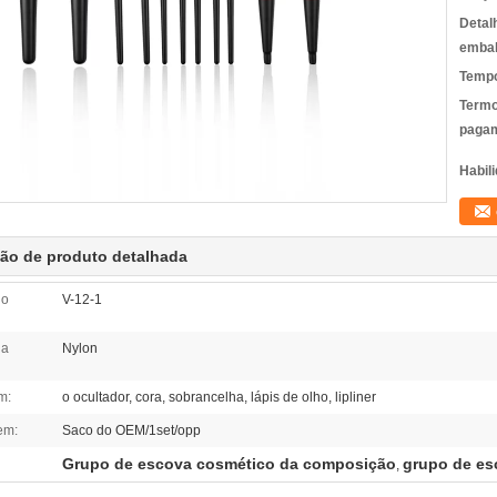
Detal
emba
Tempo
Termo
pagam
Habili
ção de produto detalhada
do
V-12-1
da
Nylon
m:
o ocultador, cora, sobrancelha, lápis de olho, lipliner
em:
Saco do OEM/1set/opp
Grupo de escova cosmético da composição
grupo de es
,