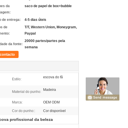
hes da
saco de papel de box+bubble
lagem:
 de entrega:
4-5 dias úteis
s de
T/T, Western Union, Moneygram,
ento:
Paypal
20000 partes/partes pela
dade da fonte:
semana
contacto
escova do fã
Estilo:
Madeira
Material do punho:
Marca:
OEM ODM
Cor do punho::
Cor disponível
cova profissional da beleza