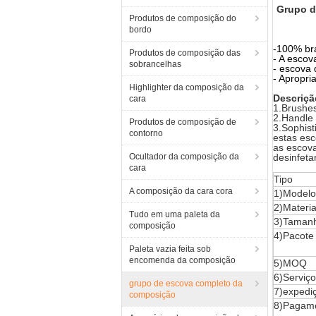
Grupo d
Produtos de composição do
bordo
-100% br
Produtos de composição das
- A escov
sobrancelhas
- escova 
- Apropri
Highlighter da composição da
Descriçã
cara
1.Brushes
2.Handle 
Produtos de composição de
3.Sophist
contorno
estas es
as escova
Ocultador da composição da
desinfeta
cara
Tipo
A composição da cara cora
1)Modelo
2)Materia
Tudo em uma paleta da
3)Tamanh
composição
4)Pacote
Paleta vazia feita sob
encomenda da composição
5)MOQ
6)Serviço
grupo de escova completo da
7)expedi
composição
8)Pagam