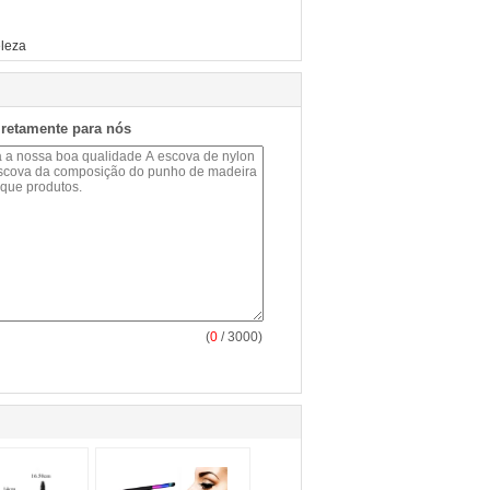
eleza
iretamente para nós
(
0
/ 3000)