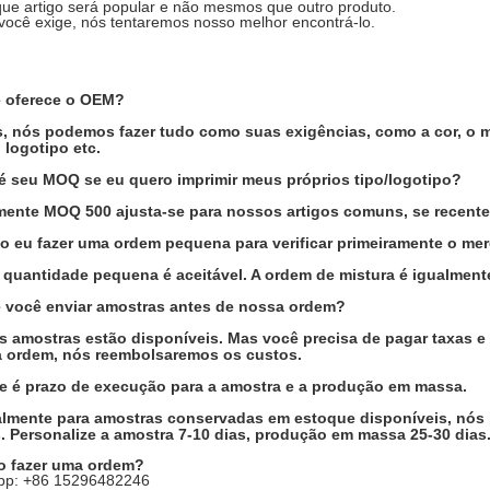
que artigo será popular e não mesmos que outro produto.
você exige, nós tentaremos nosso melhor encontrá-lo.
 oferece o OEM?
s, nós podemos fazer tudo como suas exigências, como a cor, o ma
 logotipo etc.
é seu MOQ se eu quero imprimir meus próprios tipo/logotipo?
mente MOQ 500 ajusta-se para nossos artigos comuns, se recent
o eu fazer uma ordem pequena para verificar primeiramente o me
a quantidade pequena é aceitável. A ordem de mistura é igualmente
 você enviar amostras antes de nossa ordem?
as amostras estão disponíveis. Mas você precisa de pagar taxas e
 ordem, nós reembolsaremos os custos.
e é prazo de execução para a amostra e a produção em massa.
lmente para amostras conservadas em estoque disponíveis, nós 
s. Personalize a amostra 7-10 dias, produção em massa 25-30 dias
 fazer uma ordem?
pp: +86 15296482246