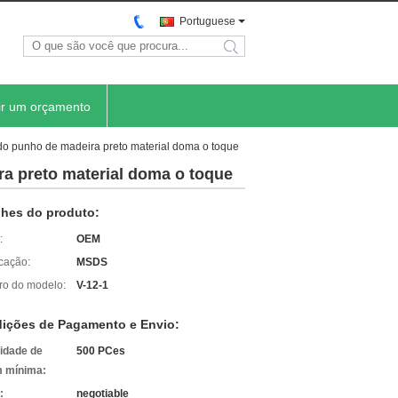
Portuguese
search
ir um orçamento
do punho de madeira preto material doma o toque
a preto material doma o toque
lhes do produto:
:
OEM
icação:
MSDS
o do modelo:
V-12-1
ições de Pagamento e Envio:
idade de
500 PCes
 mínima:
:
negotiable