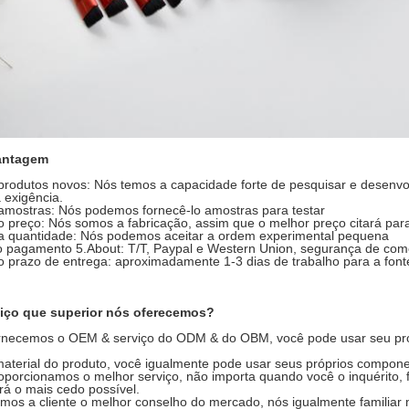
antagem
produtos novos: Nós temos a capacidade forte de pesquisar e desenvol
 exigência.
amostras: Nós podemos fornecê-lo amostras para testar
o preço: Nós somos a fabricação, assim que o melhor preço citará par
a quantidade: Nós podemos aceitar a ordem experimental pequena
o pagamento 5.About: T/T, Paypal e Western Union, segurança de com
o prazo de entrega: aproximadamente 1-3 dias de trabalho para a font
iço que superior nós oferecemos?
rnecemos o OEM & serviço do ODM & do OBM, você pode usar seu pró
aterial do produto, você igualmente pode usar seus próprios compone
oporcionamos o melhor serviço, não importa quando você o inquérito, f
á o mais cedo possível.
mos a cliente o melhor conselho do mercado, nós igualmente familiar