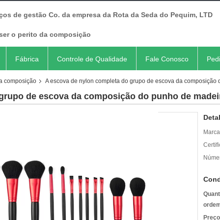
iços de gestão Co. da empresa da Rota da Seda do Pequim, LTD
ser o perito da composição
Fábrica
Controle de Qualidade
Fale Conosco
Ped
da composição
A escova de nylon completa do grupo de escova da composição 
 grupo de escova da composição do punho de madeir
Deta
Marca
Certif
Númer
Cond
Quant
ordem
Preço