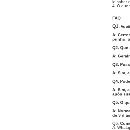
lo saber 
4. O que 
FAQ
Q1.
Você
A: Certo
punho, o
Q2.
Que 
A: Geral
Q3.
Poss
A: Sim, 
Q4.
Pode
A: Sim, 
após sua
Q5.
O qu
A: Norma
de 3 dia
Q6.
Como
A: Whata