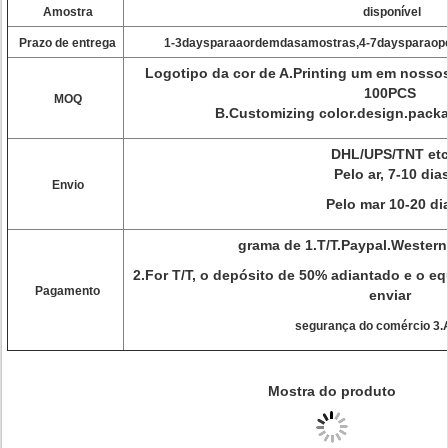
Amostra
disponível
Prazo de entrega
1-3daysparaaordemdasamostras,4-7daysparaope
Logotipo da cor de A.Printing um em nosso
100PCS
MOQ
B.Customizing color.design.pac
DHL/UPS/TNT etc
Pelo ar, 7-10 dia
Envio
Pelo mar 10-20 di
grama de 1.T/T.Paypal.Wester
2.For T/T, o depósito de 50% adiantado e o eq
Pagamento
enviar
segurança do comércio 3.
Mostra do produto