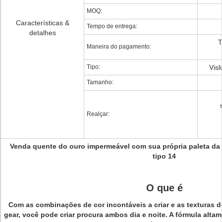
MOQ:
Características &
Tempo de entrega:
detalhes
T
Maneira do pagamento:
Tipo:
Visl
Tamanho:
Realçar:
Venda quente do ouro impermeável com sua própria paleta da
tipo 14
O que é
Com as combinações de cor incontáveis a criar e as texturas d
gear, você pode criar procura ambos dia e noite. A fórmula alta