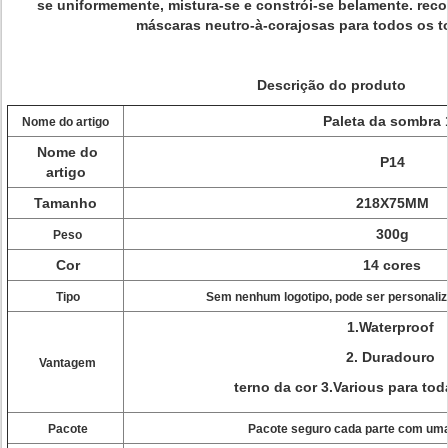
se uniformemente, mistura-se e constrói-se belamente. rec
máscaras neutro-à-corajosas para todos os t
Descrição do produto
Paleta da sombra 
Nome do artigo
Nome do
P14
artigo
Tamanho
218X75MM
300g
Peso
Cor
14 cores
Tipo
Sem nenhum logotipo, pode ser personaliz
1.Waterproof
2. Duradouro
Vantagem
terno da cor 3.Various para to
Pacote
Pacote seguro cada parte com uma