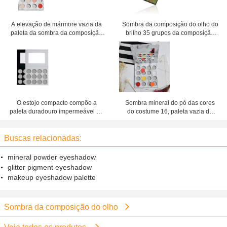
A elevação de mármore vazia da
Sombra da composição do olho do
paleta da sombra da composição
brilho 35 grupos da composição
pigmentada cria sua própria placa
dos cosméticos do OEM do
formulário do pó das cores
O estojo compacto compõe a
Sombra mineral do pó das cores
paleta duradouro impermeável de
do costume 16, paleta vazia da
Ardboard da sombra da
sombra para novatos
composição do olho
Buscas relacionadas:
mineral powder eyeshadow
glitter pigment eyeshadow
makeup eyeshadow palette
Sombra da composição do olho