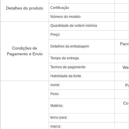
Detalhes do produto
Certificação
Número do modelo
Quantidade de ordem mínima
Preço
Paco
Detalhes da embalagem
Condições de
Pagamento e Envio
Tempo de entrega
Termos de pagamento
Wes
Habilidade da fonte
nome:
P
Peso:
Col
Matéria:
terno para:
marca: