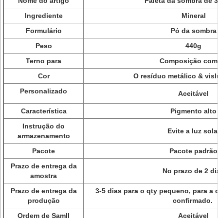
Nome do artigo
Paleta da sombra de 3
Ingrediente
Mineral
Formulário
Pó da sombra
Peso
440g
Terno para
Composição co
Cor
O resíduo metálico & vis
Personalizado
Aceitável
Característica
Pigmento alto
Instrução do
Evite a luz sola
armazenamento
Pacote
Pacote
padrão
Prazo de entrega da
No prazo de 2 di
amostra
Prazo de entrega da
3-5 dias para o qty pequeno, para a 
produção
confirmado.
Ordem de Samll
Aceitável