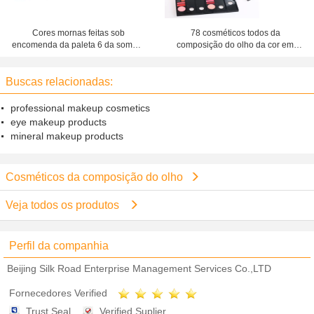
Cores mornas feitas sob
78 cosméticos todos da
encomenda da paleta 6 da sombra
composição do olho da cor em
dos cosméticos populares da
uma parte alta da paleta da
composição do olho para os olhos
composição para o uso diário
Buscas relacionadas:
de Brown
professional makeup cosmetics
eye makeup products
mineral makeup products
Cosméticos da composição do olho
Veja todos os produtos
Perfil da companhia
Beijing Silk Road Enterprise Management Services Co.,LTD
Fornecedores Verified
Trust Seal
Verified Suplier