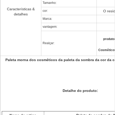
Tamanho:
Características &
cor:
O resíd
detalhes
Marca:
vantagem:
produto
Realçar:
Cosméticos
Paleta morna dos cosméticos da paleta da sombra da cor da co
Detalhe do produto: