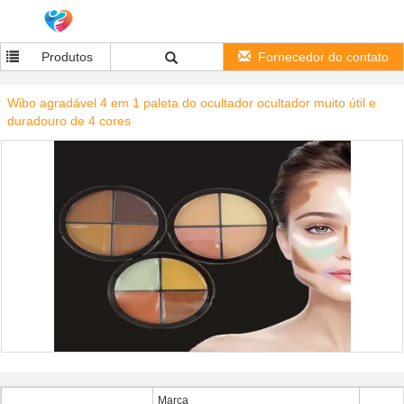
Produtos
Fornecedor do contato
Wibo agradável 4 em 1 paleta do ocultador ocultador muito útil e
duradouro de 4 cores
Marca