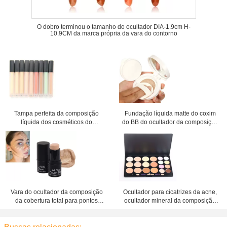
O dobro terminou o tamanho do ocultador DIA-1.9cm H-
10.9CM da marca própria da vara do contorno
Tampa perfeita da composição
Fundação líquida matte do coxim
líquida dos cosméticos do
do BB do ocultador da composição
ocultador da composição da cara
da cara para a pele seca
Vara do ocultador da composição
Ocultador para cicatrizes da acne,
da cobertura total para pontos
ocultador mineral da composição
escuros na cara, cor personalizada
da cara das cores da mistura do pó