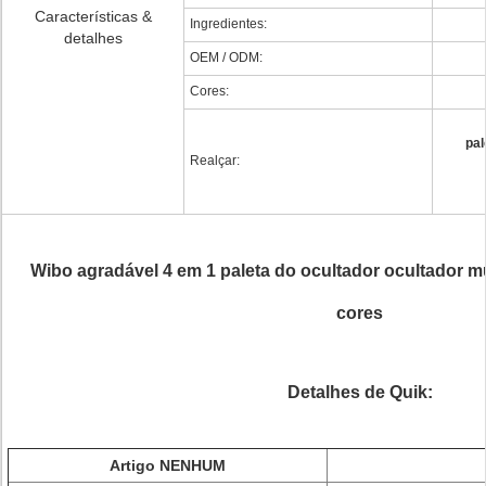
Características &
Ingredientes:
detalhes
OEM / ODM:
Cores:
pal
Realçar:
Wibo agradável 4 em 1 paleta do ocultador ocultador mu
cores
Detalhes de Quik:
Artigo NENHUM