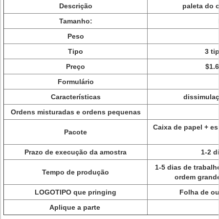
Descrição
paleta do 
Tamanho:
Peso
Tipo
3 ti
Preço
$1.6
Formulário
Características
dissimula
Ordens misturadas e ordens pequenas
Caixa de papel + e
Pacote
Prazo de execução da amostra
1-2 d
1-5 dias de trabalh
Tempo de produção
ordem grande
LOGOTIPO que pringing
Folha de ou
Aplique a parte